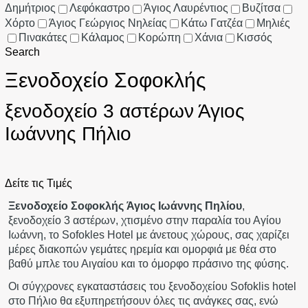
Δημήτριος
Λεφόκαστρο
Άγιος Λαυρέντιος
Βυζίτσα
Χόρτο
Άγιος Γεώργιος Νηλείας
Κάτω Γατζέα
Μηλιές
Πινακάτες
Κάλαμος
Κορώπη
Χάνια
Κισσός
Search
Ξενοδοχείο Σοφοκλής
ξενοδοχείο 3 αστέρων Άγιος
Ιωάννης Πήλιο
Δείτε τις Τιμές
Ξενοδοχείο
Σοφοκλής
Άγιος Ιωάννης Πηλίου
,
ξενοδοχείο 3 αστέρων, χτισμένο στην παραλία του Αγίου
Ιωάννη, το Sofokles Hotel με άνετους χώρους, σας χαρίζει
μέρες διακοπών γεμάτες ηρεμία και ομορφιά με θέα στο
βαθύ μπλε του Αιγαίου και το όμορφο πράσινο της φύσης.
Οι σύγχρονες εγκαταστάσεις του ξενοδοχείου Sofoklis hotel
στο Πήλιο θα εξυπηρετήσουν όλες τις ανάγκες σας, ενώ