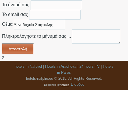
Το όνομά σας
Το email σας
Θέμα
Πληκτρολογήστε το μήνυμά σας ...
x
hotels in Nafpliol
|
Hotels in Arachova
|
24 hours TV
|
Hotels
in Paros
hotels-nafplio.eu © 2015. All Rights Reserved.
Είσοδος
Designed by
Anton
-