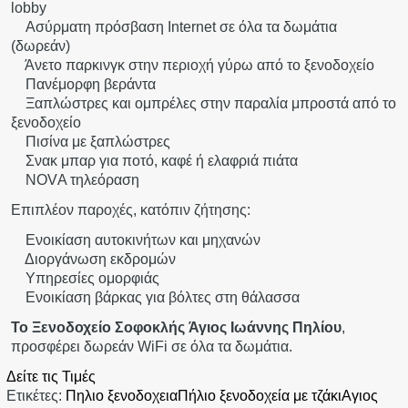
lobby
Ασύρματη πρόσβαση Internet σε όλα τα δωμάτια
(δωρεάν)
Άνετο παρκινγκ στην περιοχή γύρω από το ξενοδοχείο
Πανέμορφη βεράντα
Ξαπλώστρες και ομπρέλες στην παραλία μπροστά από το
ξενοδοχείο
Πισίνα με ξαπλώστρες
Σνακ μπαρ για ποτό, καφέ ή ελαφριά πιάτα
NOVΑ τηλεόραση
Επιπλέον παροχές, κατόπιν ζήτησης:
Ενοικίαση αυτοκινήτων και μηχανών
Διοργάνωση εκδρομών
Υπηρεσίες ομορφιάς
Ενοικίαση βάρκας για βόλτες στη θάλασσα
Το Ξενοδοχείο
Σοφοκλής
Άγιος Ιωάννης Πηλίου
,
προσφέρει δωρεάν WiFi σε όλα τα δωμάτια.
Δείτε τις Τιμές
Ετικέτες:
Πηλιο ξενοδοχεια
Πήλιο ξενοδοχεία με τζάκι
Αγιος