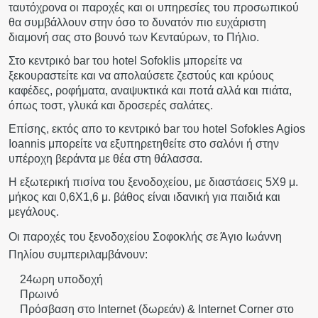
ταυτόχρονα οι παροχές και οι υπηρεσίες του προσωπικού
θα συμβάλλουν στην όσο το δυνατόν πιο ευχάριστη
διαμονή σας στο βουνό των Κενταύρων, το Πήλιο.
Στο κεντρικό bar του hotel Sofoklis μπορείτε να
ξεκουραστείτε και να απολαύσετε ζεστούς και κρύους
καφέδες, ροφήματα, αναψυκτικά και ποτά αλλά και πιάτα,
όπως τοστ, γλυκά και δροσερές σαλάτες.
Επίσης, εκτός απο το κεντρικό bar του hotel Sofokles Agios
Ioannis μπορείτε να εξυπηρετηθείτε στο σαλόνι ή στην
υπέροχη βεράντα με θέα στη θάλασσα.
Η εξωτερική πισίνα του ξενοδοχείου, με διαστάσεις 5Χ9 μ.
μήκος και 0,6Χ1,6 μ. βάθος είναι ιδανική για παιδιά και
μεγάλους.
Οι παροχές του ξενοδοχείου Σοφοκλής σε Άγιο Ιωάννη
Πηλίου συμπεριλαμβάνουν:
24ωρη υποδοχή
Πρωινό
Πρόσβαση στο Internet (δωρεάν) & Internet Corner στο